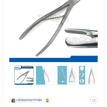
v1|382292271714|0