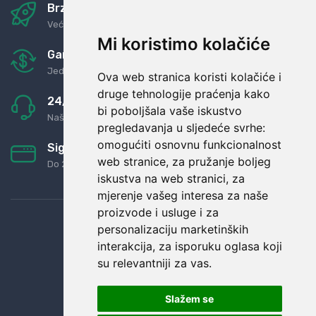
Brza i sigurna dostava
Već za nekoliko dana kod vas
Mi koristimo kolačiće
Garancija u povrat novaca
Jednostavno pravilo: Roba za novac
Ova web stranica koristi kolačiće i
druge tehnologije praćenja kako
24/7 odlična podrška
bi poboljšala vaše iskustvo
Naši agenti uvijek na raspolaganju
pregledavanja u sljedeće svrhe:
omogućiti osnovnu funkcionalnost
Sigurno obročno plaćanje
web stranice
,
za pružanje boljeg
Do 24 rata bez kamata
iskustva na web stranici
,
za
mjerenje vašeg interesa za naše
proizvode i usluge i za
personalizaciju marketinških
interakcija
,
za isporuku oglasa koji
su relevantniji za vas
.
Slažem se