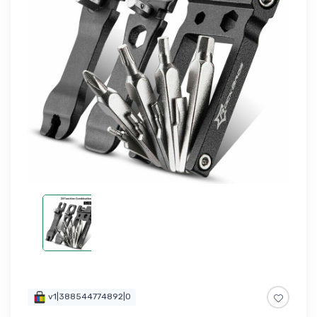
v1|388544774892|0