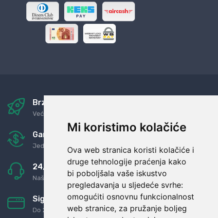
Brza i sigurna dostava
Već za nekoliko dana kod vas
Mi koristimo kolačiće
Garancija u povrat novaca
Jednostavno pravilo: Roba za novac
Ova web stranica koristi kolačiće i
druge tehnologije praćenja kako
24/7 odlična podrška
bi poboljšala vaše iskustvo
Naši agenti uvijek na raspolaganju
pregledavanja u sljedeće svrhe:
omogućiti osnovnu funkcionalnost
Sigurno obročno plaćanje
web stranice
,
za pružanje boljeg
Do 24 rata bez kamata