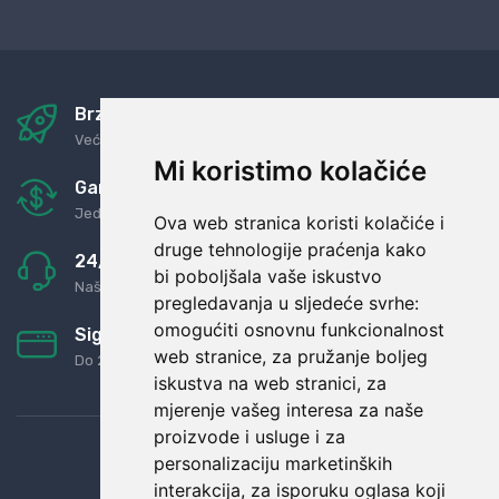
Brza i sigurna dostava
Već za nekoliko dana kod vas
Mi koristimo kolačiće
Garancija u povrat novaca
Jednostavno pravilo: Roba za novac
Ova web stranica koristi kolačiće i
druge tehnologije praćenja kako
24/7 odlična podrška
bi poboljšala vaše iskustvo
Naši agenti uvijek na raspolaganju
pregledavanja u sljedeće svrhe:
omogućiti osnovnu funkcionalnost
Sigurno obročno plaćanje
web stranice
,
za pružanje boljeg
Do 24 rata bez kamata
iskustva na web stranici
,
za
mjerenje vašeg interesa za naše
proizvode i usluge i za
personalizaciju marketinških
interakcija
,
za isporuku oglasa koji