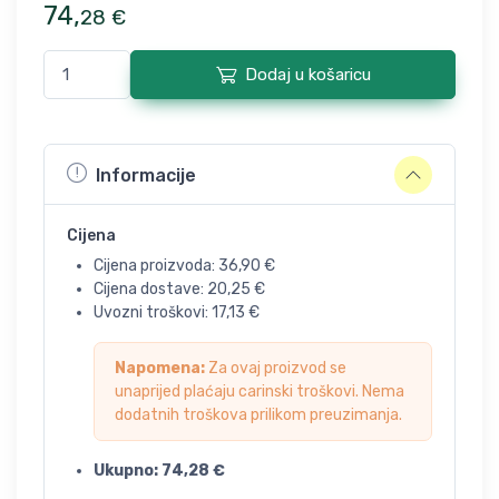
74
,
28
€
Dodaj u košaricu
Informacije
Cijena
Cijena proizvoda:
36,90
€
Cijena dostave:
20,25
€
Uvozni troškovi:
17,13
€
Napomena:
Za ovaj proizvod se
unaprijed plaćaju carinski troškovi. Nema
dodatnih troškova prilikom preuzimanja.
Ukupno:
74,28
€