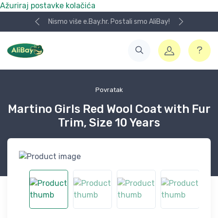
Ažuriraj postavke kolačića
Nismo više e.Bay.hr. Postali smo AliBay!
Povratak
Martino Girls Red Wool Coat with Fur
Trim, Size 10 Years