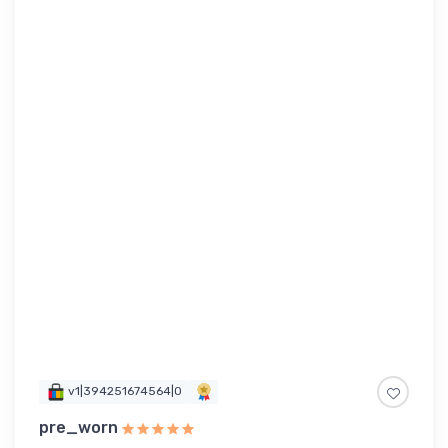
v1|394251674564|0
pre_worn