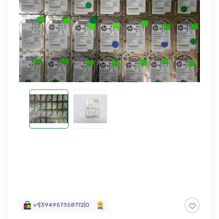
v1|394957358772|0