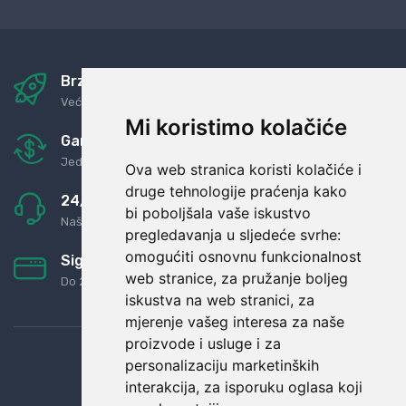
Brza i sigurna dostava
Već za nekoliko dana kod vas
Mi koristimo kolačiće
Garancija u povrat novaca
Jednostavno pravilo: Roba za novac
Ova web stranica koristi kolačiće i
druge tehnologije praćenja kako
24/7 odlična podrška
bi poboljšala vaše iskustvo
Naši agenti uvijek na raspolaganju
pregledavanja u sljedeće svrhe:
omogućiti osnovnu funkcionalnost
Sigurno obročno plaćanje
web stranice
,
za pružanje boljeg
Do 24 rata bez kamata
iskustva na web stranici
,
za
mjerenje vašeg interesa za naše
proizvode i usluge i za
personalizaciju marketinških
interakcija
,
za isporuku oglasa koji