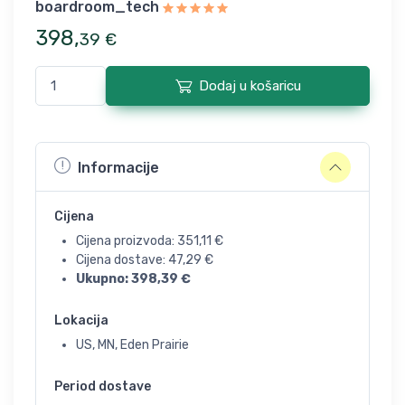
boardroom_tech
398
,
39
€
Dodaj u košaricu
Informacije
Cijena
Cijena proizvoda:
351,11
€
Cijena dostave:
47,29
€
Ukupno:
398,39
€
Lokacija
US, MN, Eden Prairie
Period dostave