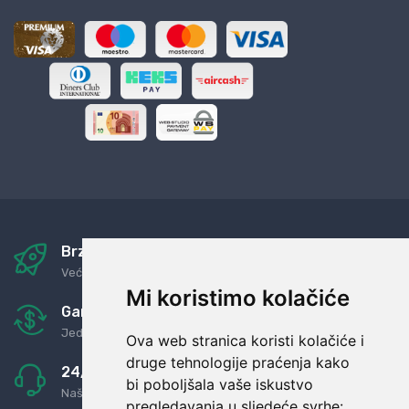
Brza i sigurna dostava
Već za nekoliko dana kod vas
Mi koristimo kolačiće
Garancija u povrat novaca
Jednostavno pravilo: Roba za novac
Ova web stranica koristi kolačiće i
druge tehnologije praćenja kako
24/7 odlična podrška
bi poboljšala vaše iskustvo
Naši agenti uvijek na raspolaganju
pregledavanja u sljedeće svrhe: