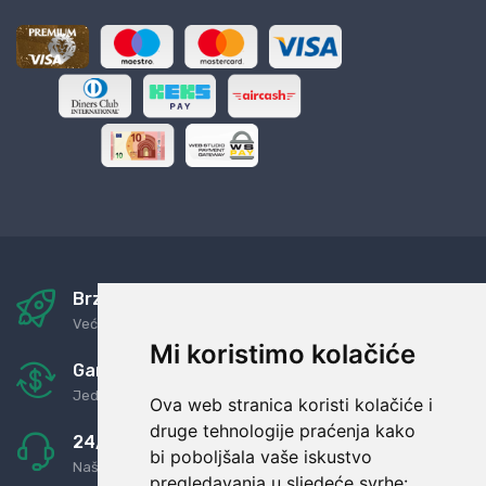
Brza i sigurna dostava
Već za nekoliko dana kod vas
Mi koristimo kolačiće
Garancija u povrat novaca
Jednostavno pravilo: Roba za novac
Ova web stranica koristi kolačiće i
druge tehnologije praćenja kako
24/7 odlična podrška
bi poboljšala vaše iskustvo
Naši agenti uvijek na raspolaganju
pregledavanja u sljedeće svrhe: