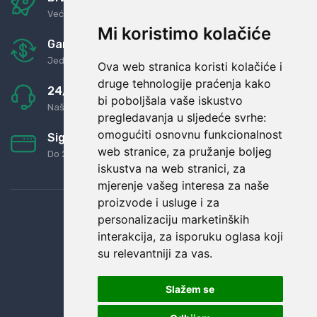
Već za nekoliko dana kod vas
Mi koristimo kolačiće
Garancija u povrat novaca
Jednostavno pravilo: Roba za novac
Ova web stranica koristi kolačiće i
druge tehnologije praćenja kako
24/7 odlična podrška
bi poboljšala vaše iskustvo
Naši agenti uvijek na raspolaganju
pregledavanja u sljedeće svrhe:
omogućiti osnovnu funkcionalnost
Sigurno obročno plaćanje
web stranice
,
za pružanje boljeg
Do 24 rata bez kamata
iskustva na web stranici
,
za
mjerenje vašeg interesa za naše
proizvode i usluge i za
personalizaciju marketinških
interakcija
,
za isporuku oglasa koji
su relevantniji za vas
.
Slažem se