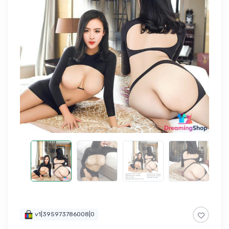
v1|395973786008|0