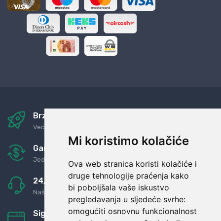
Brza i sigurna dostava
Već za nekoliko dana kod vas
Mi koristimo kolačiće
Garancija u povrat novaca
Jednostavno pravilo: Roba za novac
Ova web stranica koristi kolačiće i
druge tehnologije praćenja kako
24/7 odlična podrška
bi poboljšala vaše iskustvo
Naši agenti uvijek na raspolaganju
pregledavanja u sljedeće svrhe:
omogućiti osnovnu funkcionalnost
Sigurno obročno plaćanje