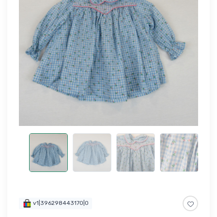
v1|396298443170|0