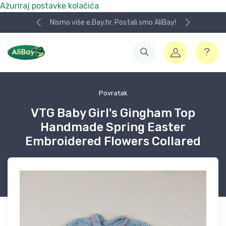
Ažuriraj postavke kolačića
Nismo više e.Bay.hr. Postali smo AliBay!
Povratak
VTG Baby Girl's Gingham Top
Handmade Spring Easter
Embroidered Flowers Collared