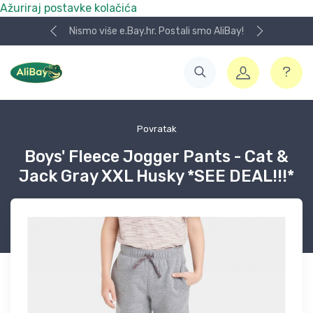
Ažuriraj postavke kolačića
Nismo više e.Bay.hr. Postali smo AliBay!
Povratak
Boys' Fleece Jogger Pants - Cat &
Jack Gray XXL Husky *SEE DEAL!!!*