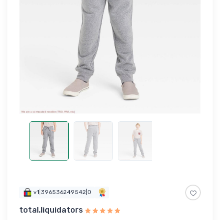
v1|396536249542|0
total.liquidators