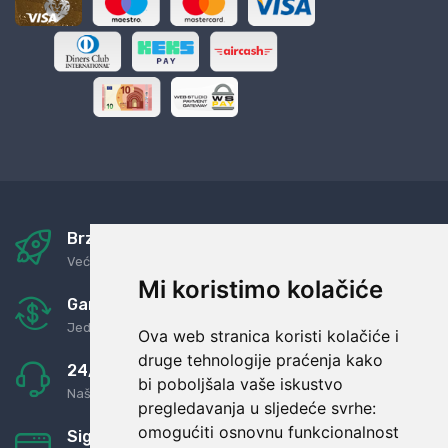
Brza i sigurna dostava
Već za nekoliko dana kod vas
Mi koristimo kolačiće
Garancija u povrat novaca
Jednostavno pravilo: Roba za novac
Ova web stranica koristi kolačiće i
druge tehnologije praćenja kako
24/7 odlična podrška
bi poboljšala vaše iskustvo
Naši agenti uvijek na raspolaganju
pregledavanja u sljedeće svrhe:
omogućiti osnovnu funkcionalnost
Sigurno obročno plaćanje