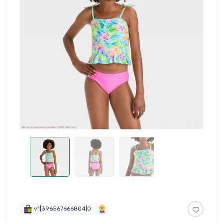
v1|396567666804|0