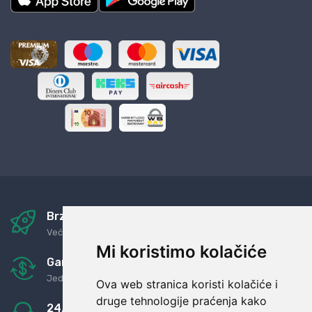
Brza i sigurna dostava
Već za nekoliko dana kod vas
Mi koristimo kolačiće
Garancija u povrat novaca
Jednostavno pravilo: Roba za novac
Ova web stranica koristi kolačiće i
druge tehnologije praćenja kako
24/7 odlična podrška