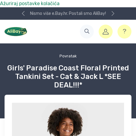
Ažuriraj postavke kolačića
Nismo više e.Bay.hr. Postali smo AliBay!
Povratak
Girls' Paradise Coast Floral Printed
Tankini Set - Cat & Jack L *SEE
DEAL!!!*