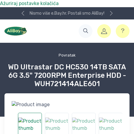
Ažuriraj postavke kolačića
Nismo više e.Bay.hr. Postali smo AliBay!
Povratak
WD Ultrastar DC HC530 14TB SATA
6G 3.5" 7200RPM Enterprise HDD -
WUH721414ALE601