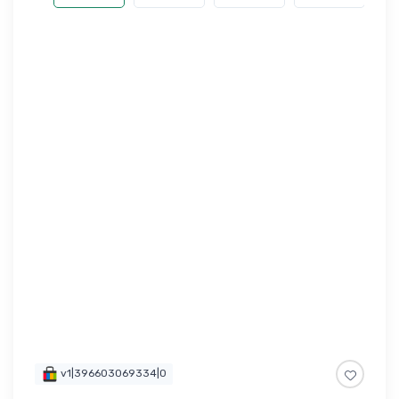
v1|396603069334|0