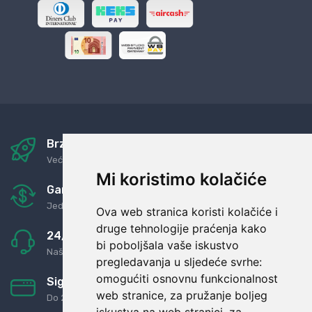
Brza i sigurna dostava
Već za nekoliko dana kod vas
Mi koristimo kolačiće
Garancija u povrat novaca
Jednostavno pravilo: Roba za novac
Ova web stranica koristi kolačiće i
druge tehnologije praćenja kako
24/7 odlična podrška
bi poboljšala vaše iskustvo
Naši agenti uvijek na raspolaganju
pregledavanja u sljedeće svrhe:
omogućiti osnovnu funkcionalnost
Sigurno obročno plaćanje
web stranice
,
za pružanje boljeg
Do 24 rata bez kamata