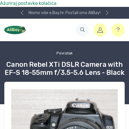
Ažuriraj postavke kolačića
Nismo više e.Bay.hr. Postali smo AliBay!
Povratak
Canon Rebel XTi DSLR Camera with
EF-S 18-55mm f/3.5-5.6 Lens - Black