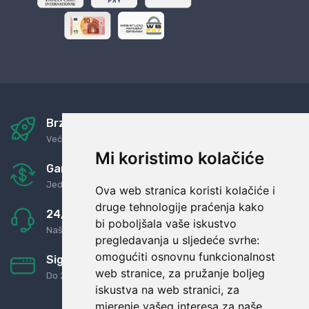
Brza i sigurna dostava
Već za nekoliko dana kod vas
Mi koristimo kolačiće
Garancija u povrat novaca
Jednostavno pravilo: Roba za novac
Ova web stranica koristi kolačiće i
druge tehnologije praćenja kako
24/7 odlična podrška
bi poboljšala vaše iskustvo
Naši agenti uvijek na raspolaganju
pregledavanja u sljedeće svrhe:
omogućiti osnovnu funkcionalnost
Sigurno obročno plaćanje
web stranice
,
za pružanje boljeg
Do 24 rata bez kamata
iskustva na web stranici
,
za
mjerenje vašeg interesa za naše