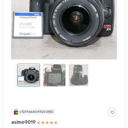
v1|396640492038|0
asimo9019