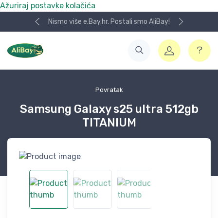
Ažuriraj postavke kolačića
Nismo više e.Bay.hr. Postali smo AliBay!
Povratak
Samsung Galaxy s25 ultra 512gb
TITANIUM