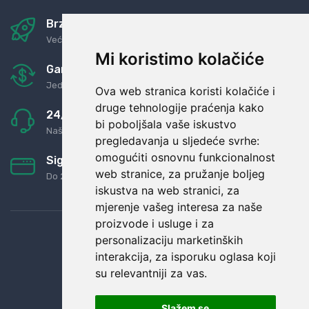
Brza i sigurna dostava
Već za nekoliko dana kod vas
Mi koristimo kolačiće
Garancija u povrat novaca
Jednostavno pravilo: Roba za novac
Ova web stranica koristi kolačiće i
druge tehnologije praćenja kako
24/7 odlična podrška
bi poboljšala vaše iskustvo
Naši agenti uvijek na raspolaganju
pregledavanja u sljedeće svrhe:
omogućiti osnovnu funkcionalnost
Sigurno obročno plaćanje
web stranice
,
za pružanje boljeg
Do 24 rata bez kamata
iskustva na web stranici
,
za
mjerenje vašeg interesa za naše
proizvode i usluge i za
personalizaciju marketinških
interakcija
,
za isporuku oglasa koji
su relevantniji za vas
.
Slažem se