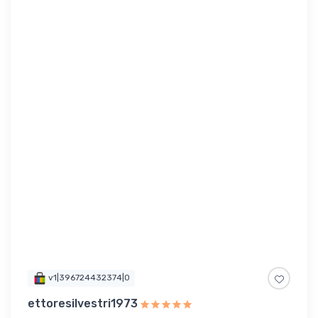
v1|396724432374|0
ettoresilvestri1973