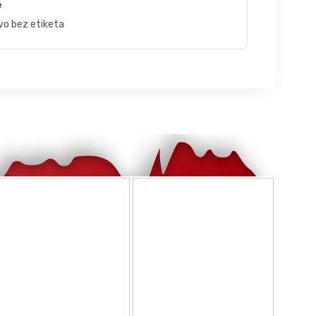
e
vo bez etiketa