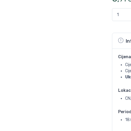
In
Cijena
Cij
Ci
Uk
Lokac
CN,
Perio
18