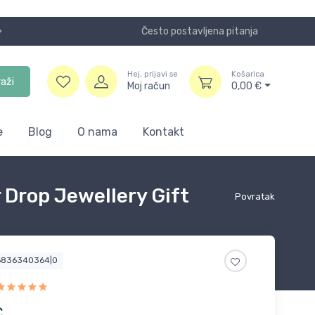
Često postavljena pitanja
Koristite
Hej, prijavi se
Košarica
raži
Moj račun
0,00
€
e
Blog
O nama
Kontakt
Drop Jewellery Gift
Povratak
6836340364|0
€