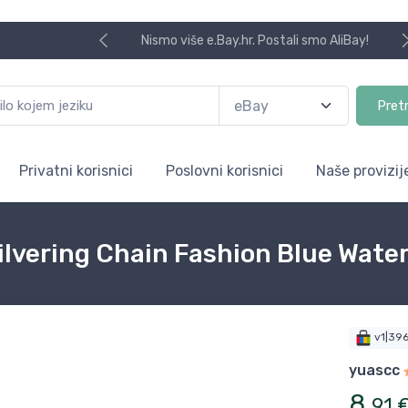
Nismo više e.Bay.hr. Postali smo AliBay!
Pret
Privatni korisnici
Poslovni korisnici
Naše provizij
vering Chain Fashion Blue Water 
v1|39
yuascc
8
,
91