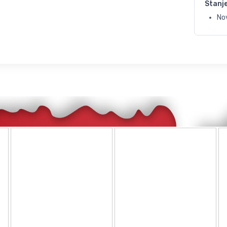
Stanj
No