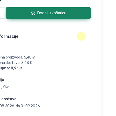
Dodaj u košaricu
formacije
ena proizvoda:
5,48
€
jena dostave:
3,43
€
upno:
8,91
€
ija
 , Yiwu
d dostave
.08.2026.
do
01.09.2026.