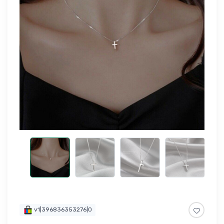
v1|396836353276|0