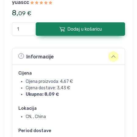
yuascc
8
,
09
€
Dodaj u košaricu
Informacije
Cijena
Cijena proizvoda:
4,67
€
Cijena dostave:
3,43
€
Ukupno:
8,09
€
Lokacija
CN, , China
Period dostave