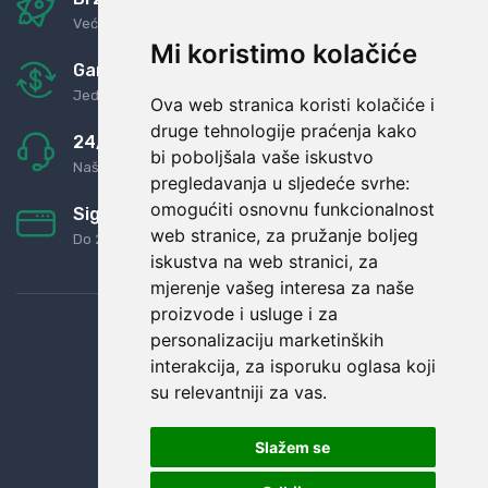
Već za nekoliko dana kod vas
Mi koristimo kolačiće
Garancija u povrat novaca
Jednostavno pravilo: Roba za novac
Ova web stranica koristi kolačiće i
druge tehnologije praćenja kako
24/7 odlična podrška
bi poboljšala vaše iskustvo
Naši agenti uvijek na raspolaganju
pregledavanja u sljedeće svrhe:
omogućiti osnovnu funkcionalnost
Sigurno obročno plaćanje
web stranice
,
za pružanje boljeg
Do 24 rata bez kamata
iskustva na web stranici
,
za
mjerenje vašeg interesa za naše
proizvode i usluge i za
personalizaciju marketinških
interakcija
,
za isporuku oglasa koji
su relevantniji za vas
.
Slažem se