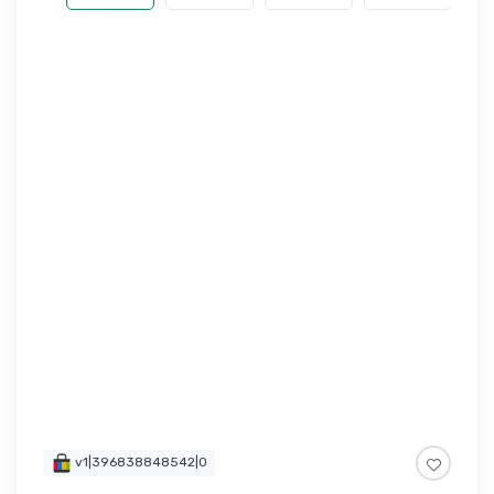
v1|396838848542|0