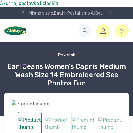
Ažuriraj postavke kolačića
Nismo više e.Bay.hr. Postali smo AliBay!
Povratak
Earl Jeans Women’s Capris Medium
Wash Size 14 Embroidered See
Photos Fun