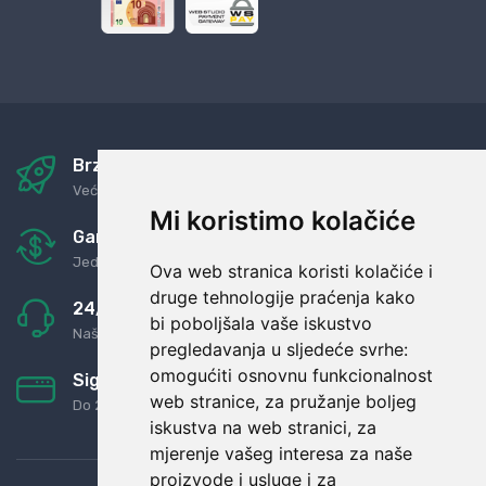
Brza i sigurna dostava
Već za nekoliko dana kod vas
Mi koristimo kolačiće
Garancija u povrat novaca
Jednostavno pravilo: Roba za novac
Ova web stranica koristi kolačiće i
druge tehnologije praćenja kako
24/7 odlična podrška
bi poboljšala vaše iskustvo
Naši agenti uvijek na raspolaganju
pregledavanja u sljedeće svrhe:
omogućiti osnovnu funkcionalnost
Sigurno obročno plaćanje
web stranice
,
za pružanje boljeg
Do 24 rata bez kamata
iskustva na web stranici
,
za
mjerenje vašeg interesa za naše
proizvode i usluge i za