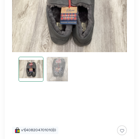
v1|408204701010|0