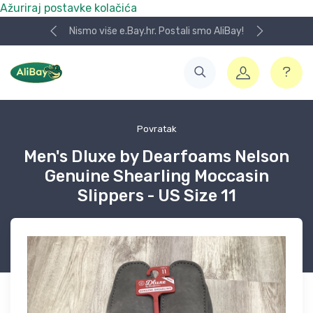
Ažuriraj postavke kolačića
Nismo više e.Bay.hr. Postali smo AliBay!
Povratak
Men's Dluxe by Dearfoams Nelson
Genuine Shearling Moccasin
Slippers - US Size 11