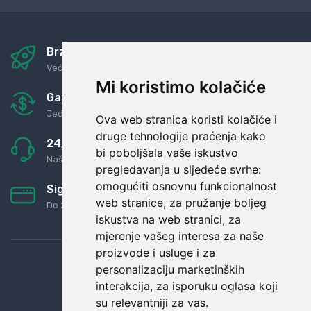
Brza i sigurna dostava
Već za nekoliko dana kod vas
Mi koristimo kolačiće
Garancija u povrat novaca
Jednostavno pravilo: Roba za novac
Ova web stranica koristi kolačiće i
druge tehnologije praćenja kako
24/7 odlična podrška
bi poboljšala vaše iskustvo
Naši agenti uvijek na raspolaganju
pregledavanja u sljedeće svrhe:
omogućiti osnovnu funkcionalnost
Sigurno obročno plaćanje
web stranice
,
za pružanje boljeg
Do 24 rata bez kamata
iskustva na web stranici
,
za
mjerenje vašeg interesa za naše
proizvode i usluge i za
personalizaciju marketinških
interakcija
,
za isporuku oglasa koji
su relevantniji za vas
.