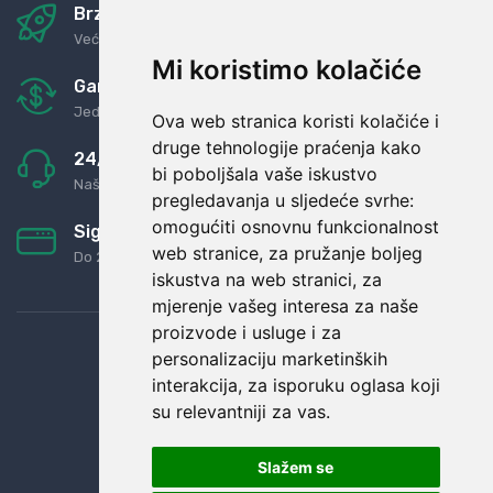
Brza i sigurna dostava
Već za nekoliko dana kod vas
Mi koristimo kolačiće
Garancija u povrat novaca
Jednostavno pravilo: Roba za novac
Ova web stranica koristi kolačiće i
druge tehnologije praćenja kako
24/7 odlična podrška
bi poboljšala vaše iskustvo
Naši agenti uvijek na raspolaganju
pregledavanja u sljedeće svrhe:
omogućiti osnovnu funkcionalnost
Sigurno obročno plaćanje
web stranice
,
za pružanje boljeg
Do 24 rata bez kamata
iskustva na web stranici
,
za
mjerenje vašeg interesa za naše
proizvode i usluge i za
personalizaciju marketinških
interakcija
,
za isporuku oglasa koji
su relevantniji za vas
.
Slažem se