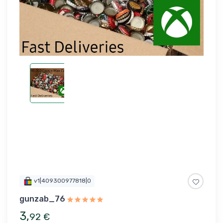
v1|409300977818|0
gunzab_76
3
,
92
€