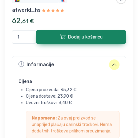
atworld_hs
62
,
61
€
Dodaj u košaricu
Informacije
Cijena
Cijena proizvoda:
35,32
€
Cijena dostave:
23,90
€
Uvozni troškovi:
3,40
€
Napomena:
Za ovaj proizvod se
unaprijed plaćaju carinski troškovi. Nema
dodatnih troškova prilikom preuzimanja.