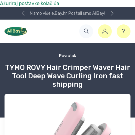
Ažuriraj postavke kolačića
Nismo više e.Bay.hr. Postali smo AliBay!
Povratak
TYMO ROVY Hair Crimper Waver Hair
Tool Deep Wave Curling Iron fast
shipping