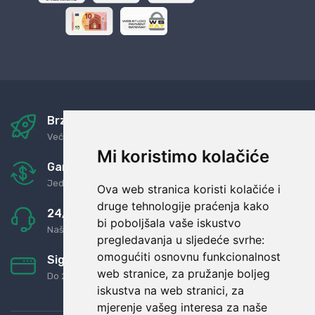
Brza i sigurna dostava
Već za nekoliko dana kod vas
Mi koristimo kolačiće
Garancija u povrat novaca
Jednostavno pravilo: Roba za novac
Ova web stranica koristi kolačiće i
druge tehnologije praćenja kako
24/7 odlična podrška
bi poboljšala vaše iskustvo
Naši agenti uvijek na raspolaganju
pregledavanja u sljedeće svrhe:
omogućiti osnovnu funkcionalnost
Sigurno obročno plaćanje
web stranice
,
za pružanje boljeg
Do 24 rata bez kamata
iskustva na web stranici
,
za
mjerenje vašeg interesa za naše