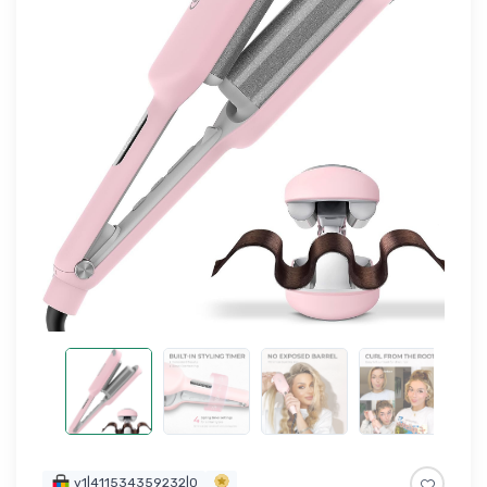
v1|411534359232|0