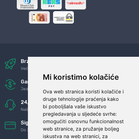
Brza i sigurna dostava
Već za nekoliko dana kod vas
Mi koristimo kolačiće
Garancija u povrat novaca
Jednostavno pravilo: Roba za novac
Ova web stranica koristi kolačiće i
druge tehnologije praćenja kako
24/7 odlična podrška
bi poboljšala vaše iskustvo
Naši agenti uvijek na raspolaganju
pregledavanja u sljedeće svrhe:
omogućiti osnovnu funkcionalnost
Sigurno obročno plaćanje
web stranice
,
za pružanje boljeg
Do 24 rata bez kamata
iskustva na web stranici
,
za