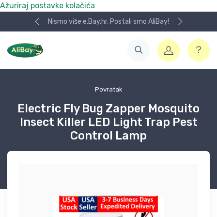
Ažuriraj postavke kolačića
Nismo više e.Bay.hr. Postali smo AliBay!
Povratak
Electric Fly Bug Zapper Mosquito
Insect Killer LED Light Trap Pest
Control Lamp