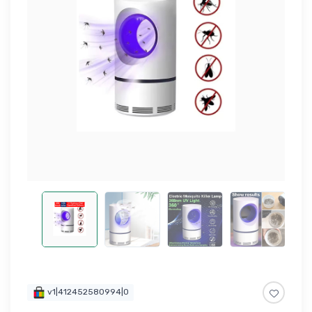
v1|412452580994|0