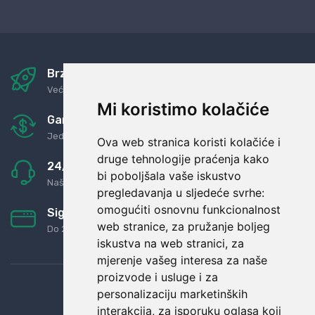
Brza i sigurna dostava
Već za nekoliko dana kod vas
Mi koristimo kolačiće
Garancija u povrat novaca
Jednostavno pravilo: Roba za novac
Ova web stranica koristi kolačiće i
druge tehnologije praćenja kako
24/7 odlična podrška
bi poboljšala vaše iskustvo
Naši agenti uvijek na raspolaganju
pregledavanja u sljedeće svrhe:
omogućiti osnovnu funkcionalnost
Sigurno obročno plaćanje
web stranice
,
za pružanje boljeg
Do 24 rata bez kamata
iskustva na web stranici
,
za
mjerenje vašeg interesa za naše
proizvode i usluge i za
personalizaciju marketinških
interakcija
,
za isporuku oglasa koji