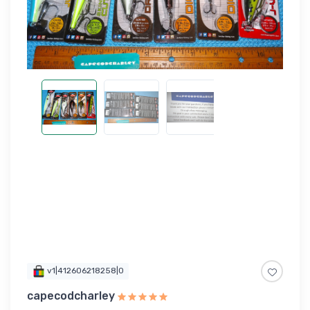
v1|412606218258|0
capecodcharley