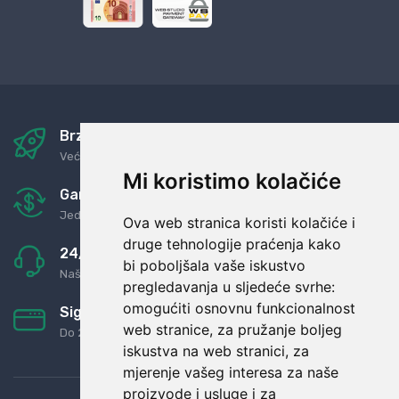
Brza i sigurna dostava
Već za nekoliko dana kod vas
Mi koristimo kolačiće
Garancija u povrat novaca
Jednostavno pravilo: Roba za novac
Ova web stranica koristi kolačiće i
druge tehnologije praćenja kako
24/7 odlična podrška
bi poboljšala vaše iskustvo
Naši agenti uvijek na raspolaganju
pregledavanja u sljedeće svrhe:
omogućiti osnovnu funkcionalnost
Sigurno obročno plaćanje
web stranice
,
za pružanje boljeg
Do 24 rata bez kamata
iskustva na web stranici
,
za
mjerenje vašeg interesa za naše
proizvode i usluge i za