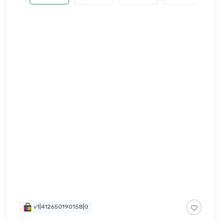
v1|412650190158|0