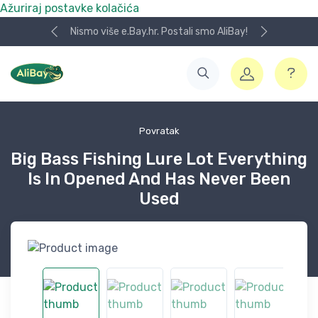
Ažuriraj postavke kolačića
Nismo više e.Bay.hr. Postali smo AliBay!
Povratak
Big Bass Fishing Lure Lot Everything
Is In Opened And Has Never Been
Used