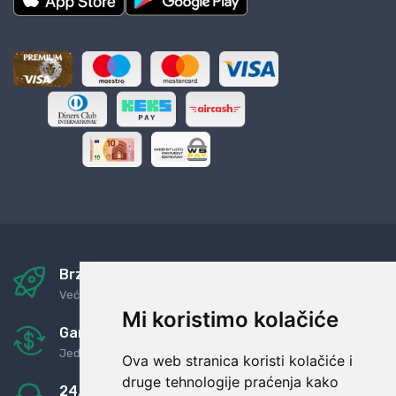
Brza i sigurna dostava
Već za nekoliko dana kod vas
Mi koristimo kolačiće
Garancija u povrat novaca
Jednostavno pravilo: Roba za novac
Ova web stranica koristi kolačiće i
druge tehnologije praćenja kako
24/7 odlična podrška