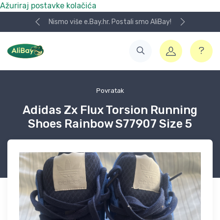
Ažuriraj postavke kolačića
Nismo više e.Bay.hr. Postali smo AliBay!
Povratak
Adidas Zx Flux Torsion Running
Shoes Rainbow S77907 Size 5