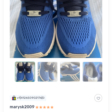
v1|412650902176|0
marysk2009