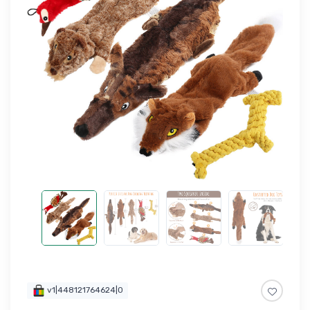
v1|448121764624|0