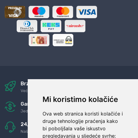
Brza i sigurna dostava
Već za nekoliko dana kod vas
Mi koristimo kolačiće
Garancija u povrat novaca
Jednostavno pravilo: Roba za novac
Ova web stranica koristi kolačiće i
druge tehnologije praćenja kako
24/7 odlična podrška
bi poboljšala vaše iskustvo
Naši agenti uvijek na raspolaganju
pregledavanja u sljedeće svrhe: