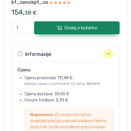
kf_concept_us
154
,
38
€
Dodaj u košaricu
Informacije
Cijena
Cijena proizvoda:
111,48
€
Najniža cijena u prethodnih 30 dana:
162,19
€
Cijena dostave:
39,50
€
Uvozni troškovi:
3,39
€
Napomena:
Za ovaj proizvod se
unaprijed plaćaju carinski troškovi. Nema
dodatnih troškova prilikom preuzimanja.