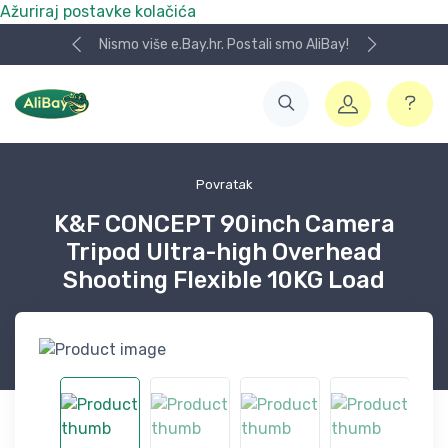
Ažuriraj postavke kolačića
Nismo više e.Bay.hr. Postali smo AliBay!
Povratak
K&F CONCEPT 90inch Camera
Tripod Ultra-high Overhead
Shooting Flexible 10KG Load