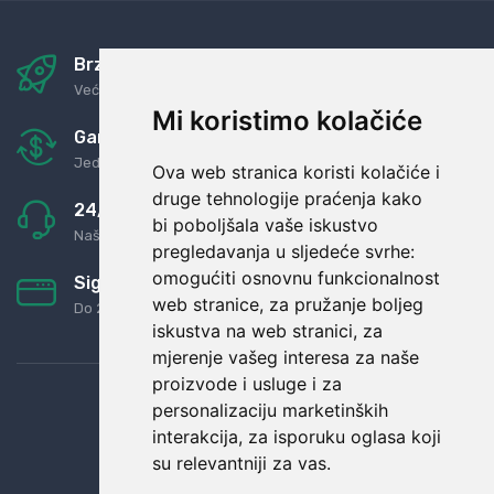
Brza i sigurna dostava
Već za nekoliko dana kod vas
Mi koristimo kolačiće
Garancija u povrat novaca
Jednostavno pravilo: Roba za novac
Ova web stranica koristi kolačiće i
druge tehnologije praćenja kako
24/7 odlična podrška
bi poboljšala vaše iskustvo
Naši agenti uvijek na raspolaganju
pregledavanja u sljedeće svrhe:
omogućiti osnovnu funkcionalnost
Sigurno obročno plaćanje
web stranice
,
za pružanje boljeg
Do 24 rata bez kamata
iskustva na web stranici
,
za
mjerenje vašeg interesa za naše
proizvode i usluge i za
personalizaciju marketinških
interakcija
,
za isporuku oglasa koji
su relevantniji za vas
.