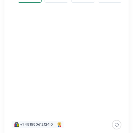
v1|451580612124|0