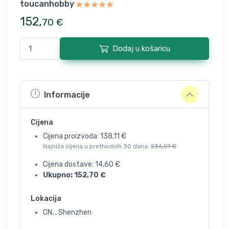
toucanhobby
152
,
70
€
Dodaj u košaricu
Informacije
Cijena
Cijena proizvoda:
138,11
€
Najniža cijena u prethodnih 30 dana:
236,01
€
Cijena dostave:
14,60
€
Ukupno:
152,70
€
Lokacija
CN, , Shenzhen