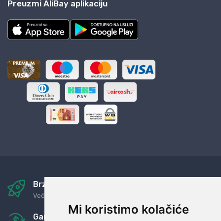
Preuzmi AliBay aplikaciju
Brza i sigurna dostava
Već za nekoliko dana kod vas
Mi koristimo kolačiće
Garancija u povrat novaca