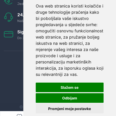
Jednostavno pravilo: Roba za novac
Ova web stranica koristi kolačiće i
druge tehnologije praćenja kako
24/7 odlična podrška
bi poboljšala vaše iskustvo
Naši agenti uvijek na raspolaganju
pregledavanja u sljedeće svrhe:
omogućiti osnovnu funkcionalnost
Sigurno obročno plaćanje
web stranice
,
za pružanje boljeg
Do 24 rata bez kamata
iskustva na web stranici
,
za
mjerenje vašeg interesa za naše
proizvode i usluge i za
personalizaciju marketinških
interakcija
,
za isporuku oglasa koji
su relevantniji za vas
.
Slažem se
Odbijam
© Sva prava zadržana.
Dopi grupa d.o.o.
Promjeni moje postavke