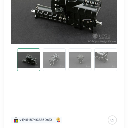
v1|451874022806|0