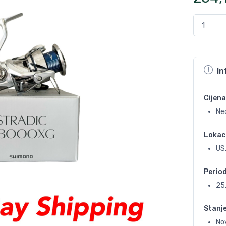
In
Cijena
Ne
Lokac
US
Perio
25
Stanj
No