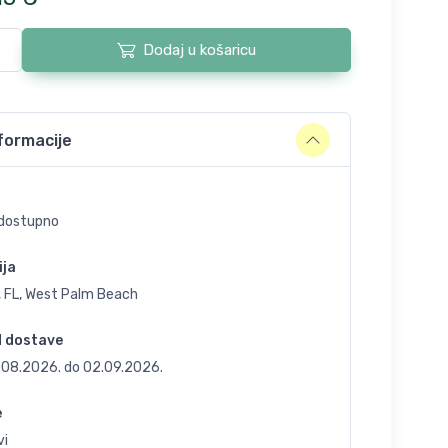
Dodaj u košaricu
formacije
dostupno
ija
, FL, West Palm Beach
d dostave
.08.2026.
do
02.09.2026.
e
vi