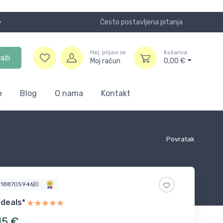
Često postavljena pitanja
Koristite
Hej, prijavi se
Košarica
raži
Moj račun
0,00
€
e
Blog
O nama
Kontakt
Povratak
2188705946|0
edeals*
15
€