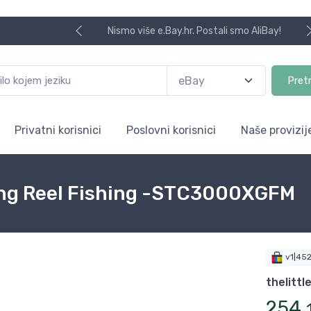
Nismo više e.Bay.hr. Postali smo AliBay!
Pret
Privatni korisnici
Poslovni korisnici
Naše provizij
ng Reel Fishing -STC3000XGFM
v1|45
thelittl
254
,