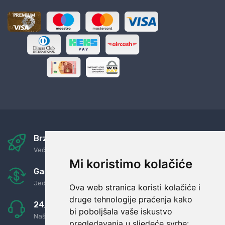
Brza i sigurna dostava
Već za nekoliko dana kod vas
Mi koristimo kolačiće
Garancija u povrat novaca
Jednostavno pravilo: Roba za novac
Ova web stranica koristi kolačiće i
druge tehnologije praćenja kako
24/7 odlična podrška
bi poboljšala vaše iskustvo
Naši agenti uvijek na raspolaganju
pregledavanja u sljedeće svrhe: