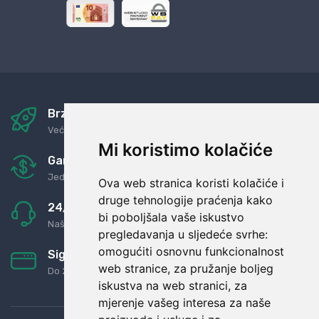
Brza i sigurna dostava
Već za nekoliko dana kod vas
Mi koristimo kolačiće
Garancija u povrat novaca
Jednostavno pravilo: Roba za novac
Ova web stranica koristi kolačiće i
druge tehnologije praćenja kako
24/7 odlična podrška
bi poboljšala vaše iskustvo
Naši agenti uvijek na raspolaganju
pregledavanja u sljedeće svrhe:
omogućiti osnovnu funkcionalnost
Sigurno obročno plaćanje
web stranice
,
za pružanje boljeg
Do 24 rata bez kamata
iskustva na web stranici
,
za
mjerenje vašeg interesa za naše