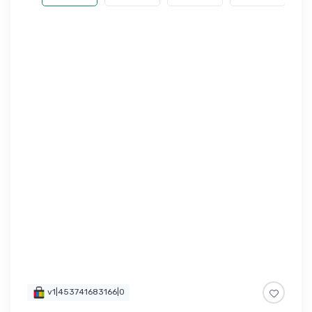
v1|453741683166|0