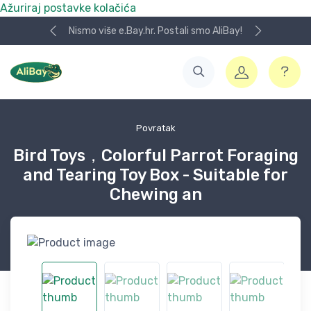
Ažuriraj postavke kolačića
Nismo više e.Bay.hr. Postali smo AliBay!
Povratak
Bird Toys，Colorful Parrot Foraging
and Tearing Toy Box - Suitable for
Chewing an