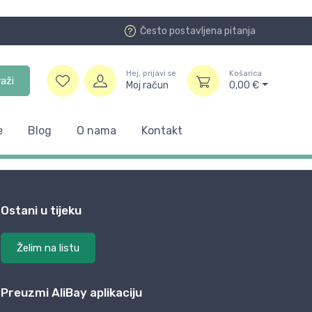
Često postavljena pitanja
Hej, prijavi se
Košarica
raži
Moj račun
0,00
€
e
Blog
O nama
Kontakt
Ostani u tijeku
Želim na listu
Preuzmi AliBay aplikaciju