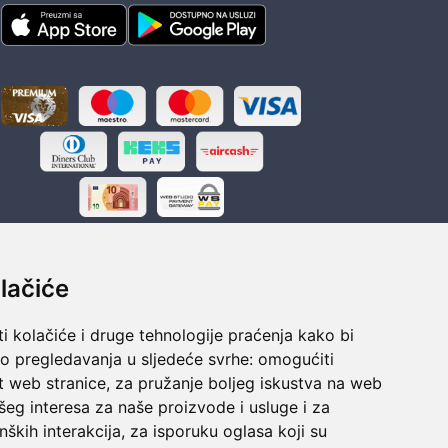
lačiće
i kolačiće i druge tehnologije praćenja kako bi
ka
Sigurno obročno plaćanje
vo pregledavanja u sljedeće svrhe:
omogućiti
polaganju
Do 24 rata bez kamata
t web stranice
,
za pružanje boljeg iskustva na web
šeg interesa za naše proizvode i usluge i za
nških interakcija
,
za isporuku oglasa koji su