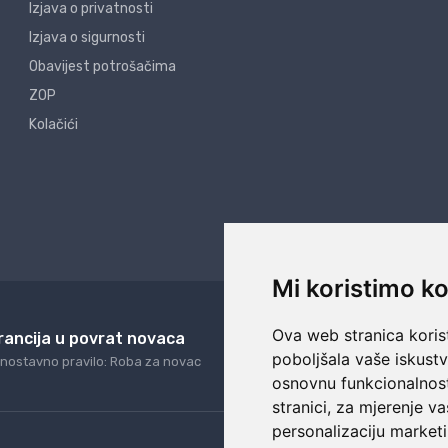
Izjava o privatnosti
Izjava o sigurnosti
Obavijest potrošačima
ZOP
Kolačići
Mi koristimo ko
Ova web stranica korist
rancija u povrat novaca
24/7 odlična podrš
poboljšala vaše iskust
nostavno pravilo: Roba za novac
Naši agenti uvijek na ras
osnovnu funkcionalnos
stranici
,
za mjerenje va
personalizaciju marketi