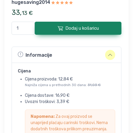
hugesaving2014
33
,
13
€
Dodaj u košaricu
Informacije
Cijena
Cijena proizvoda:
12,84
€
Najniža cijena u prethodnih 30 dana:
31,03
€
Cijena dostave:
16,90
€
Uvozni troškovi:
3,39
€
Napomena:
Za ovaj proizvod se
unaprijed plaćaju carinski troškovi. Nema
dodatnih troškova prilikom preuzimanja.