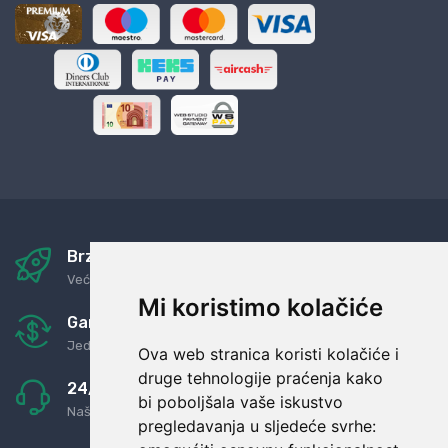
Brza i sigurna dostava
Već za nekoliko dana kod vas
Mi koristimo kolačiće
Garancija u povrat novaca
Jednostavno pravilo: Roba za novac
Ova web stranica koristi kolačiće i
druge tehnologije praćenja kako
24/7 odlična podrška
bi poboljšala vaše iskustvo
Naši agenti uvijek na raspolaganju
pregledavanja u sljedeće svrhe: