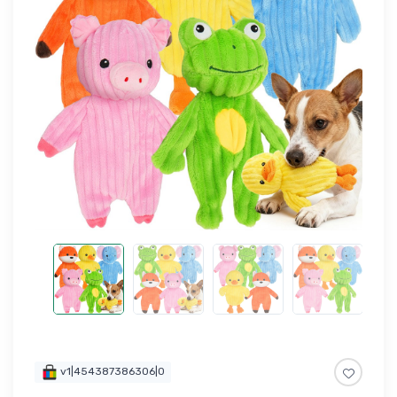
v1|454387386306|0