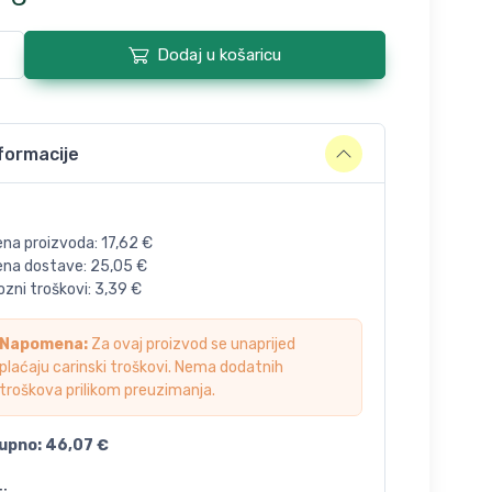
Dodaj u košaricu
formacije
ena proizvoda:
17,62
€
jena dostave:
25,05
€
zni troškovi:
3,39
€
Napomena:
Za ovaj proizvod se unaprijed
plaćaju carinski troškovi. Nema dodatnih
troškova prilikom preuzimanja.
upno:
46,07
€