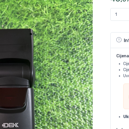
In
Cijena
Cij
Ci
Uvo
Uk