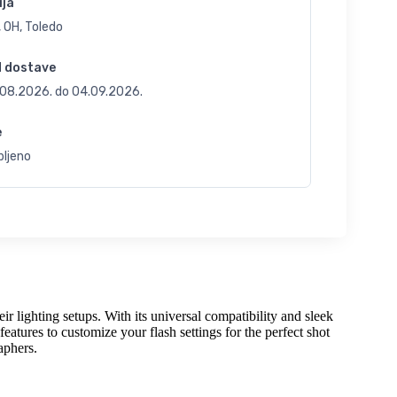
ija
 OH, Toledo
d dostave
.08.2026.
do
04.09.2026.
e
bljeno