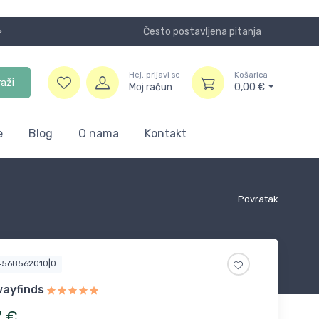
Često postavljena pitanja
Koristite
Hej, prijavi se
Košarica
raži
Moj račun
0,00
€
e
Blog
O nama
Kontakt
Povratak
4568562010|0
ayfinds
7
€