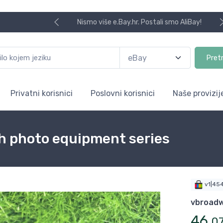
Nismo više e.Bay.hr. Postali smo AliBay!
Pret
Privatni korisnici
Poslovni korisnici
Naše provizij
sh photo equipment series
v1|45
vbroadw
46
,
0