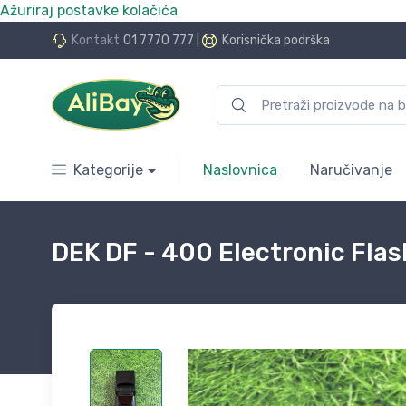
Ažuriraj postavke kolačića
do 24 rate bez kamata
Kontakt
01 7770 777
|
Korisnička podrška
Kategorije
Naslovnica
Naručivanje
DEK DF - 400 Electronic Fla