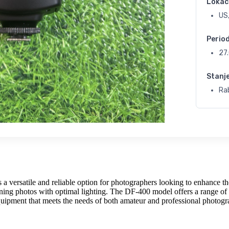
Lokac
US,
Perio
27
Stanj
Ra