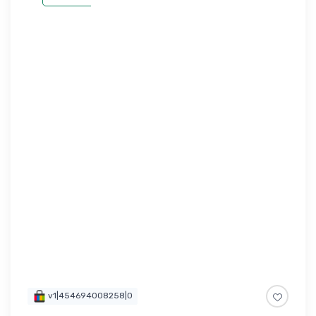
v1|454694008258|0