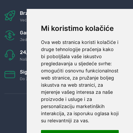
Brza i sigurna dostava
Već za nekoliko dana kod vas
Mi koristimo kolačiće
Garancija u povrat novaca
Jednostavno pravilo: Roba za novac
Ova web stranica koristi kolačiće i
druge tehnologije praćenja kako
24/7 odlična podrška
bi poboljšala vaše iskustvo
Naši agenti uvijek na raspolaganju
pregledavanja u sljedeće svrhe:
omogućiti osnovnu funkcionalnost
Sigurno obročno plaćanje
web stranice
,
za pružanje boljeg
Do 24 rata bez kamata
iskustva na web stranici
,
za
mjerenje vašeg interesa za naše
proizvode i usluge i za
personalizaciju marketinških
interakcija
,
za isporuku oglasa koji
su relevantniji za vas
.