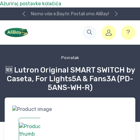
Ažuriraj postavke kolačića
Nismo više e.Bay.hr. Postali smo AliBay!
Povratak
🆕 Lutron Original SMART SWITCH by
Caseta, For Lights5A & Fans3A (PD-
5ANS-WH-R)