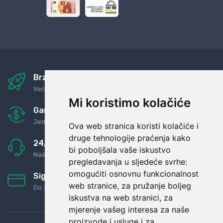
Brza i sigurna dostava
Već za nekoliko dana kod vas
Mi koristimo kolačiće
Garancija u povrat novaca
Jednostavno pravilo: Roba za novac
Ova web stranica koristi kolačiće i
druge tehnologije praćenja kako
24/7 odlična podrška
bi poboljšala vaše iskustvo
Naši agenti uvijek na raspolaganju
pregledavanja u sljedeće svrhe:
omogućiti osnovnu funkcionalnost
Sigurno obročno plaćanje
web stranice
,
za pružanje boljeg
Do 24 rata bez kamata
iskustva na web stranici
,
za
mjerenje vašeg interesa za naše
proizvode i usluge i za