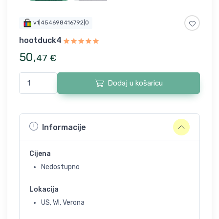
v1|454698416792|0
hootduck4
50
,
47
€
Dodaj u košaricu
Informacije
Cijena
Nedostupno
Lokacija
US, WI, Verona