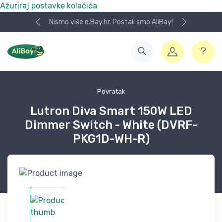
Ažuriraj postavke kolačića
Nismo više e.Bay.hr. Postali smo AliBay!
Povratak
Lutron Diva Smart 150W LED
Dimmer Switch - White (DVRF-
PKG1D-WH-R)