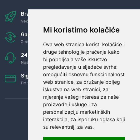
Brza i sigurna dostava
Već za nekoliko dana kod vas
Mi koristimo kolačiće
Garancija u povrat novaca
Jednostavno pravilo: Roba za novac
Ova web stranica koristi kolačiće i
druge tehnologije praćenja kako
24/7 odlična podrška
bi poboljšala vaše iskustvo
Naši agenti uvijek na raspolaganju
pregledavanja u sljedeće svrhe:
omogućiti osnovnu funkcionalnost
Sigurno obročno plaćanje
web stranice
,
za pružanje boljeg
Do 24 rata bez kamata
iskustva na web stranici
,
za
mjerenje vašeg interesa za naše
proizvode i usluge i za
personalizaciju marketinških
interakcija
,
za isporuku oglasa koji
su relevantniji za vas
.