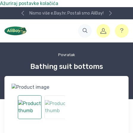
Ažuriraj postavke kolačića
Nismo više e.Bay.hr. Postali smo AliBay!
Povratak
Bathing suit bottoms