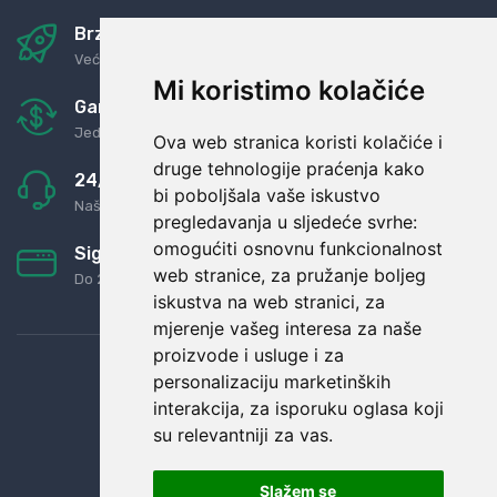
Brza i sigurna dostava
Već za nekoliko dana kod vas
Mi koristimo kolačiće
Garancija u povrat novaca
Jednostavno pravilo: Roba za novac
Ova web stranica koristi kolačiće i
druge tehnologije praćenja kako
24/7 odlična podrška
bi poboljšala vaše iskustvo
Naši agenti uvijek na raspolaganju
pregledavanja u sljedeće svrhe:
omogućiti osnovnu funkcionalnost
Sigurno obročno plaćanje
web stranice
,
za pružanje boljeg
Do 24 rata bez kamata
iskustva na web stranici
,
za
mjerenje vašeg interesa za naše
proizvode i usluge i za
personalizaciju marketinških
interakcija
,
za isporuku oglasa koji
su relevantniji za vas
.
Slažem se