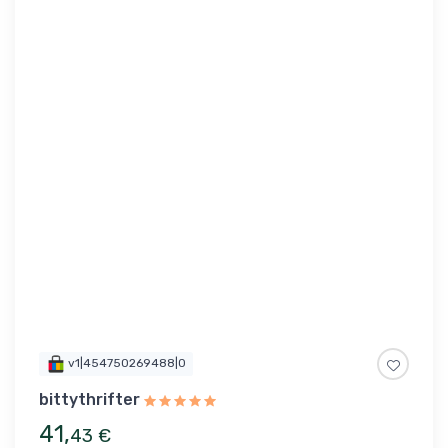
v1|454750269488|0
bittythrifter
41
,
43
€