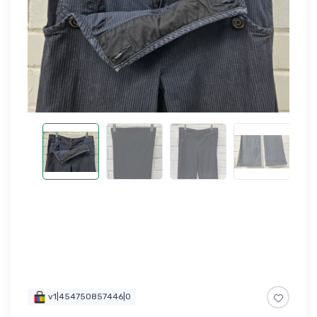
v1|454750857446|0