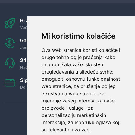
Brza i sigurna dostava
Već za nekoliko dana kod vas
Mi koristimo kolačiće
Garancija u povrat novaca
Jednostavno pravilo: Roba za novac
Ova web stranica koristi kolačiće i
druge tehnologije praćenja kako
24/7 odlična podrška
bi poboljšala vaše iskustvo
Naši agenti uvijek na raspolaganju
pregledavanja u sljedeće svrhe:
omogućiti osnovnu funkcionalnost
Sigurno obročno plaćanje
web stranice
,
za pružanje boljeg
Do 24 rata bez kamata
iskustva na web stranici
,
za
mjerenje vašeg interesa za naše
proizvode i usluge i za
personalizaciju marketinških
interakcija
,
za isporuku oglasa koji
su relevantniji za vas
.