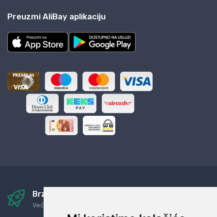
Preuzmi AliBay aplikaciju
Brza i sigurna dostava
Već za nekoliko dana kod vas