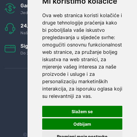
Mi koristimo kolačiće
Garancija u povrat novaca
Jednostavno pravilo: Roba za novac
Ova web stranica koristi kolačiće i
druge tehnologije praćenja kako
24/7 odlična podrška
bi poboljšala vaše iskustvo
Naši agenti uvijek na raspolaganju
pregledavanja u sljedeće svrhe:
omogućiti osnovnu funkcionalnost
Sigurno obročno plaćanje
web stranice
,
za pružanje boljeg
Do 24 rata bez kamata
iskustva na web stranici
,
za
mjerenje vašeg interesa za naše
proizvode i usluge i za
personalizaciju marketinških
interakcija
,
za isporuku oglasa koji
su relevantniji za vas
.
Slažem se
Odbijam
© Sva prava zadržana.
Dopi grupa d.o.o.
Promjeni moje postavke