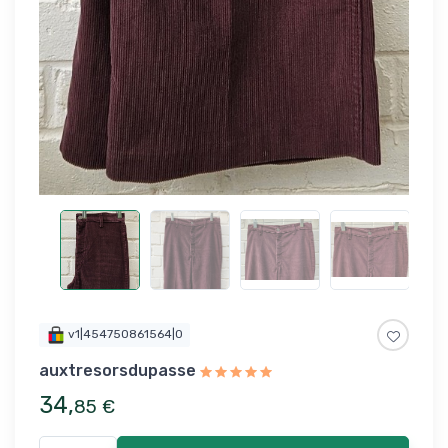
v1|454750861564|0
auxtresorsdupasse
34
,
85
€