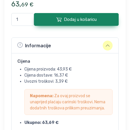
63
,
69
€
Dodaj u košaricu
Informacije
Cijena
Cijena proizvoda:
43,93
€
Cijena dostave:
16,37
€
Uvozni troškovi:
3,39
€
Napomena:
Za ovaj proizvod se
unaprijed plaćaju carinski troškovi. Nema
dodatnih troškova prilikom preuzimanja.
Ukupno:
63,69
€