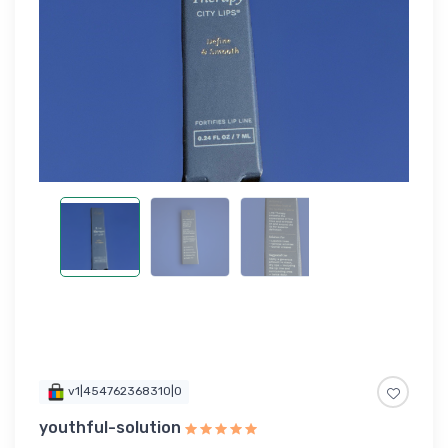
v1|454762368310|0
youthful-solution