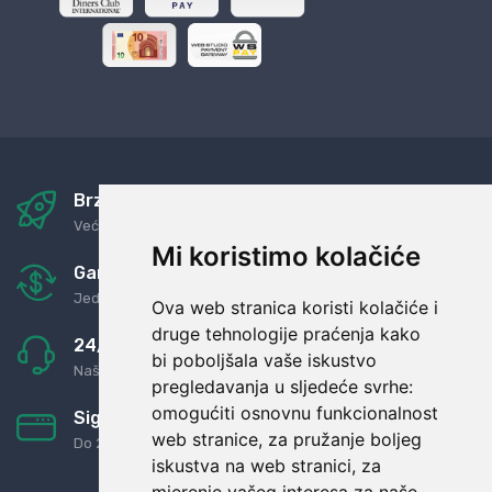
Brza i sigurna dostava
Već za nekoliko dana kod vas
Mi koristimo kolačiće
Garancija u povrat novaca
Jednostavno pravilo: Roba za novac
Ova web stranica koristi kolačiće i
druge tehnologije praćenja kako
24/7 odlična podrška
bi poboljšala vaše iskustvo
Naši agenti uvijek na raspolaganju
pregledavanja u sljedeće svrhe:
omogućiti osnovnu funkcionalnost
Sigurno obročno plaćanje
web stranice
,
za pružanje boljeg
Do 24 rata bez kamata
iskustva na web stranici
,
za