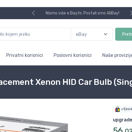
Nismo više e.Bay.hr. Postali smo AliBay!
Pret
Privatni korisnici
Poslovni korisnici
Naše provizij
cement Xenon HID Car Bulb (Sing
v1|46
upgrade
56
,
0