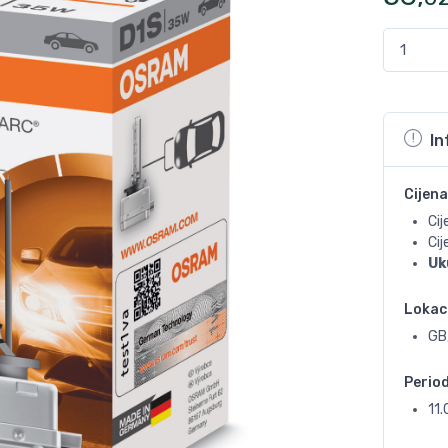
In
Cijena
Cij
Ci
Uk
Lokac
GB,
Perio
11