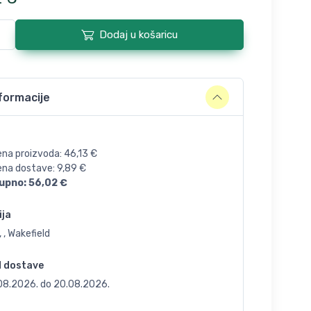
Dodaj u košaricu
formacije
ena proizvoda:
46,13
€
jena dostave:
9,89
€
upno:
56,02
€
ija
 , Wakefield
d dostave
.08.2026.
do
20.08.2026.