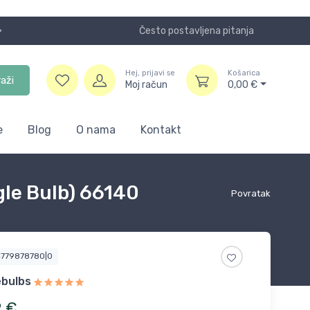
Često postavljena pitanja
Koristite
Hej, prijavi se
Košarica
raži
Moj račun
0,00
€
e
Blog
O nama
Kontakt
le Bulb) 66140
Povratak
4779878780|0
bulbs
2
€