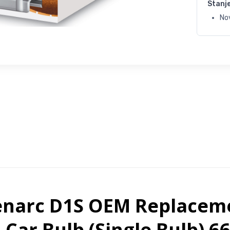
Stanj
No