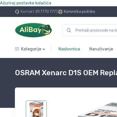
Ažuriraj postavke kolačića
do 24 rate bez kamata
Kontakt
01 7770 777
|
Korisnička podrška
Kategorije
Naslovnica
Naručivanje
OSRAM Xenarc D1S OEM Repla