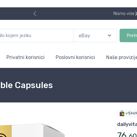
Nismo više e.Bay.hr. Postali smo AliBay!
Pret
Privatni korisnici
Poslovni korisnici
Naše provizij
able Capsules
v1|46
dailyvit
76
,
60