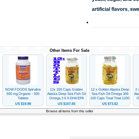
Uvjeti i odredbe
Uvjeti korištenja
Opći uvjeti - PO
Opći uvjeti - PK
Raskid ugovora
Izjava o privatnosti
Izjava o sigurnosti
Obavijest potrošačima
ZOP
Kolačići