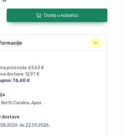
Dodaj u košaricu
formacije
ena proizvoda:
63,63
€
jena dostave:
12,97
€
upno:
76,60
€
ija
 North Carolina, Apex
d dostave
.08.2026.
do
22.09.2026.