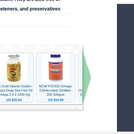
Ostani u tijeku
Želim na listu
Preuzmi AliBay aplikaciju