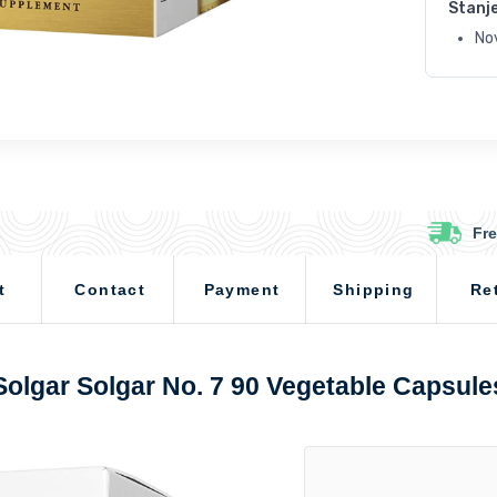
Stanj
No