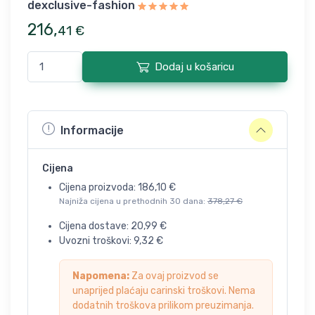
dexclusive-fashion
216
,
41
€
Dodaj u košaricu
Informacije
Cijena
Cijena proizvoda:
186,10
€
Najniža cijena u prethodnih 30 dana:
378,27
€
Cijena dostave:
20,99
€
Uvozni troškovi:
9,32
€
Napomena:
Za ovaj proizvod se
unaprijed plaćaju carinski troškovi. Nema
dodatnih troškova prilikom preuzimanja.