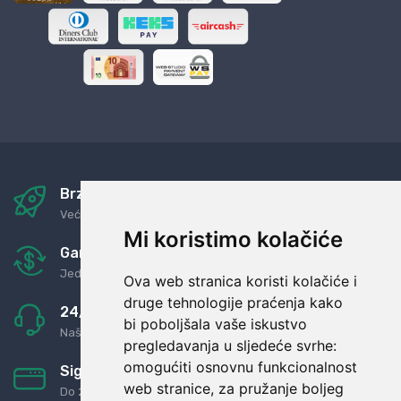
Brza i sigurna dostava
Već za nekoliko dana kod vas
Mi koristimo kolačiće
Garancija u povrat novaca
Jednostavno pravilo: Roba za novac
Ova web stranica koristi kolačiće i
druge tehnologije praćenja kako
24/7 odlična podrška
bi poboljšala vaše iskustvo
Naši agenti uvijek na raspolaganju
pregledavanja u sljedeće svrhe:
omogućiti osnovnu funkcionalnost
Sigurno obročno plaćanje
web stranice
,
za pružanje boljeg
Do 24 rata bez kamata