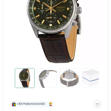
v1|471682406500|0