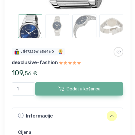
v1|472296165646|0
dexclusive-fashion
109
,
56
€
Dodaj u košaricu
Informacije
Cijena