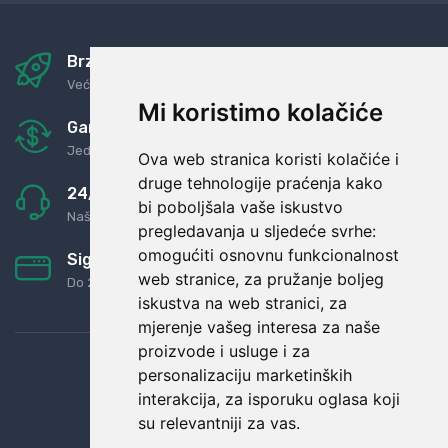
Brza i sigurna dostava
Već za nekoliko dana kod vas
Mi koristimo kolačiće
Garancija u povrat novaca
Jednostavno pravilo: Roba za novac
Ova web stranica koristi kolačiće i
druge tehnologije praćenja kako
24/7 odlična podrška
bi poboljšala vaše iskustvo
Naši agenti uvijek na raspolaganju
pregledavanja u sljedeće svrhe:
omogućiti osnovnu funkcionalnost
Sigurno obročno plaćanje
web stranice
,
za pružanje boljeg
Do 24 rata bez kamata
iskustva na web stranici
,
za
mjerenje vašeg interesa za naše
proizvode i usluge i za
personalizaciju marketinških
interakcija
,
za isporuku oglasa koji
su relevantniji za vas
.