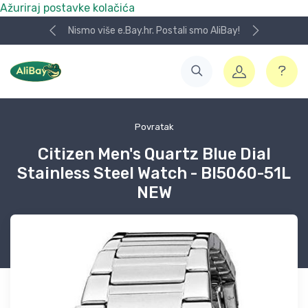
Ažuriraj postavke kolačića
Nismo više e.Bay.hr. Postali smo AliBay!
Povratak
Citizen Men's Quartz Blue Dial
Stainless Steel Watch - BI5060-51L
NEW