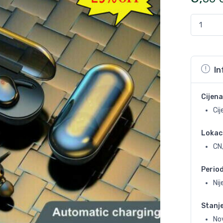
In
Cijena
Cij
Lokac
CN
Perio
Ni
Stanj
No