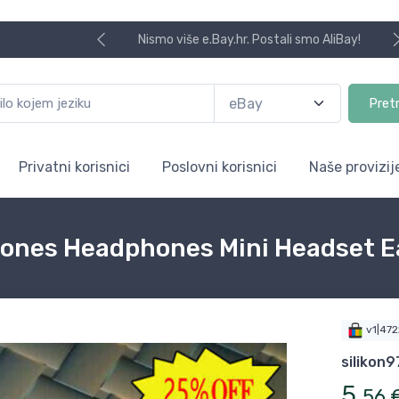
Nismo više e.Bay.hr. Postali smo AliBay!
Pret
Privatni korisnici
Poslovni korisnici
Naše provizij
phones Headphones Mini Headset 
v1|47
silikon9
5
,
56