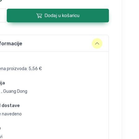
Dodaj u košaricu
formacije
ena proizvoda:
5,56
€
ija
, , Guang Dong
d dostave
je navedeno
e
vi