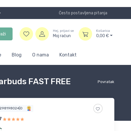
Često postavljena pitanja
Koristite
Hej, prijavi se
Košarica
raži
Moj račun
0,00
€
e
Blog
O nama
Kontakt
Earbuds FAST FREE
Povratak
2298198024|0
7
€