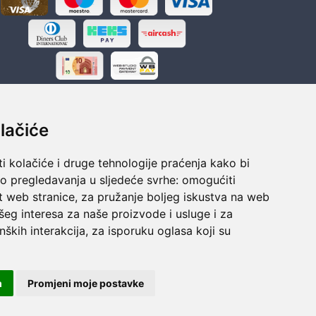
lačiće
i kolačiće i druge tehnologije praćenja kako bi
ka
Sigurno obročno plaćanje
vo pregledavanja u sljedeće svrhe:
omogućiti
polaganju
Do 24 rata bez kamata
t web stranice
,
za pružanje boljeg iskustva na web
šeg interesa za naše proizvode i usluge i za
nških interakcija
,
za isporuku oglasa koji su
m
Promjeni moje postavke