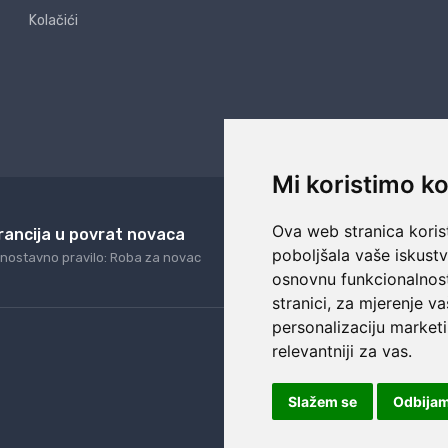
Kolačići
Mi koristimo ko
Ova web stranica korist
rancija u povrat novaca
24/7 odlična podrš
poboljšala vaše iskust
nostavno pravilo: Roba za novac
Naši agenti uvijek na ras
osnovnu funkcionalnos
stranici
,
za mjerenje va
personalizaciju marketi
relevantniji za vas
.
Slažem se
Odbija