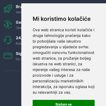
Brza i sigurna dostava
Već za nekoliko dana kod vas
Mi koristimo kolačiće
Garancija u povrat novaca
Jednostavno pravilo: Roba za novac
Ova web stranica koristi kolačiće i
druge tehnologije praćenja kako
24/7 odlična podrška
bi poboljšala vaše iskustvo
Naši agenti uvijek na raspolaganju
pregledavanja u sljedeće svrhe:
omogućiti osnovnu funkcionalnost
Sigurno obročno plaćanje
web stranice
,
za pružanje boljeg
Do 24 rata bez kamata
iskustva na web stranici
,
za
mjerenje vašeg interesa za naše
proizvode i usluge i za
personalizaciju marketinških
interakcija
,
za isporuku oglasa koji
su relevantniji za vas
.
Slažem se