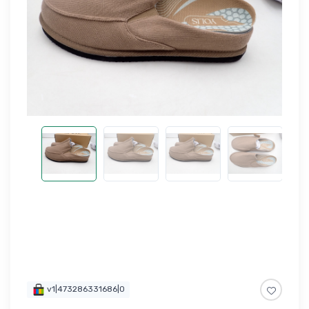
v1|473286331686|0