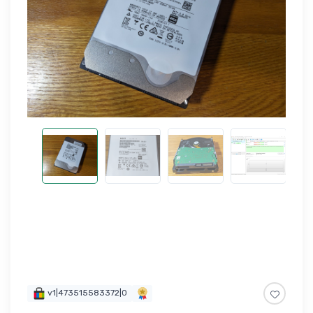
v1|473515583372|0