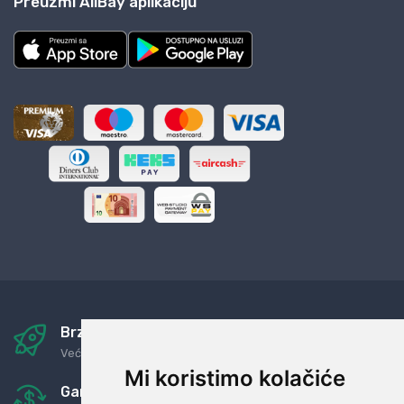
Preuzmi AliBay aplikaciju
Brza i sigurna dostava
Već za nekoliko dana kod vas
Mi koristimo kolačiće
Garancija u povrat novaca