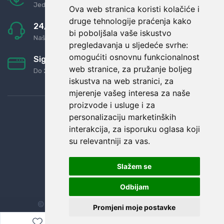
Jednostavno pravilo: Roba za novac
Ova web stranica koristi kolačiće i
druge tehnologije praćenja kako
24/7 odlična podrška
bi poboljšala vaše iskustvo
Naši agenti uvijek na raspolaganju
pregledavanja u sljedeće svrhe:
omogućiti osnovnu funkcionalnost
Sigurno obročno plaćanje
web stranice
,
za pružanje boljeg
Do 24 rata bez kamata
iskustva na web stranici
,
za
mjerenje vašeg interesa za naše
proizvode i usluge i za
personalizaciju marketinških
interakcija
,
za isporuku oglasa koji
su relevantniji za vas
.
Slažem se
Odbijam
© Sva prava zadržana.
Dopi grupa d.o.o.
Promjeni moje postavke