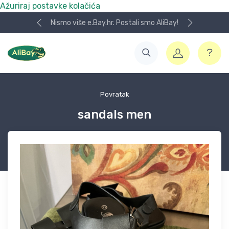
Ažuriraj postavke kolačića
Nismo više e.Bay.hr. Postali smo AliBay!
Povratak
sandals men