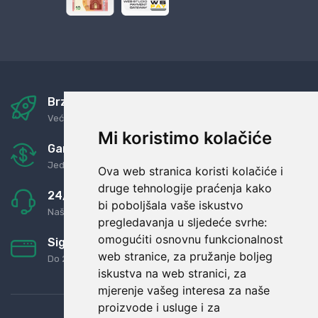
Brza i sigurna dostava
Već za nekoliko dana kod vas
Mi koristimo kolačiće
Garancija u povrat novaca
Jednostavno pravilo: Roba za novac
Ova web stranica koristi kolačiće i
druge tehnologije praćenja kako
24/7 odlična podrška
bi poboljšala vaše iskustvo
Naši agenti uvijek na raspolaganju
pregledavanja u sljedeće svrhe:
omogućiti osnovnu funkcionalnost
Sigurno obročno plaćanje
web stranice
,
za pružanje boljeg
Do 24 rata bez kamata
iskustva na web stranici
,
za
mjerenje vašeg interesa za naše
proizvode i usluge i za