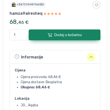
v1|473749817658|0
hamza9alresheq
68
,
46
€
Dodaj u košaricu
Informacije
Cijena
Cijena proizvoda:
68,46
€
Cijena dostave: Besplatna
Ukupno:
68,46
€
Lokacija
JO, , Aqaba