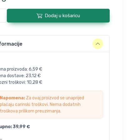
Dodaj u košaricu
formacije
ena proizvoda:
6,59
€
jena dostave:
23,12
€
zni troškovi:
10,28
€
Napomena:
Za ovaj proizvod se unaprijed
plaćaju carinski troškovi. Nema dodatnih
troškova prilikom preuzimanja.
upno:
39,99
€