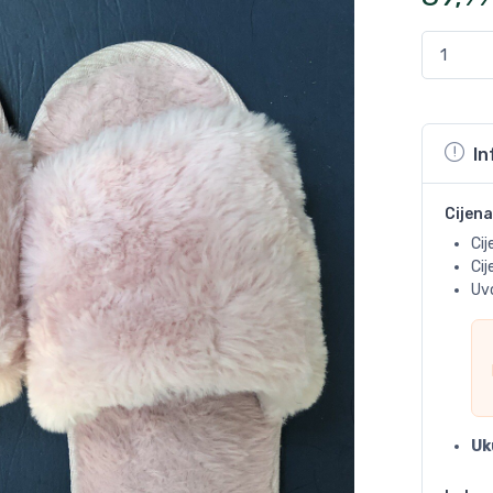
In
Cijena
Cij
Ci
Uvo
Uk