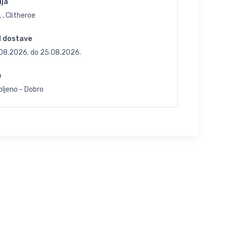
ija
 , Clitheroe
d dostave
.08.2026.
do
25.08.2026.
e
ljeno - Dobro