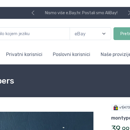
Nismo više e.Bay.hr. Postali smo AliBay!
Pret
Privatni korisnici
Poslovni korisnici
Naše provizij
pers
v1|47
montyp
39
,
99