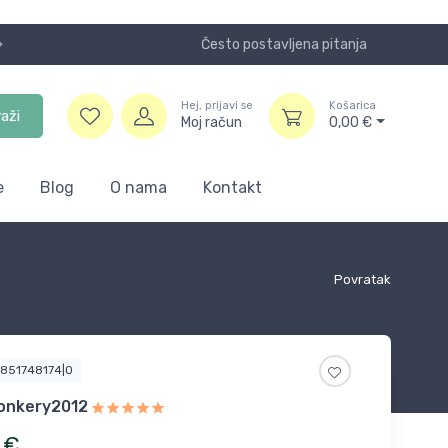
Često postavljena pitanja
Koristite
Hej, prijavi se
Košarica
raži
Moj račun
0,00
€
e
Blog
O nama
Kontakt
Povratak
3851748174|0
onkery2012
€