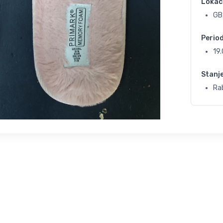
Lokac
GB,
Perio
19
Stanj
Rab