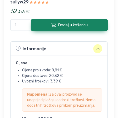
sullyw29
32
,
53
€
Dodaj u košaricu
Informacije
Cijena
Cijena proizvoda:
8,81
€
Cijena dostave:
20,32
€
Uvozni troškovi:
3,39
€
Napomena:
Za ovaj proizvod se
unaprijed plaćaju carinski troškovi. Nema
dodatnih troškova prilikom preuzimanja.