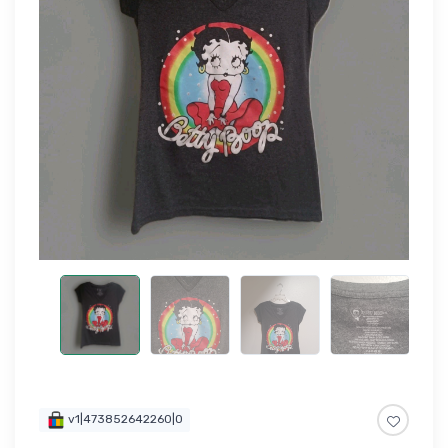
v1|473852642260|0