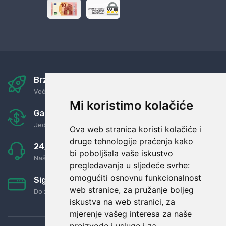
Brza i sigurna dostava
Već za nekoliko dana kod vas
Mi koristimo kolačiće
Garancija u povrat novaca
Jednostavno pravilo: Roba za novac
Ova web stranica koristi kolačiće i
druge tehnologije praćenja kako
24/7 odlična podrška
bi poboljšala vaše iskustvo
Naši agenti uvijek na raspolaganju
pregledavanja u sljedeće svrhe:
omogućiti osnovnu funkcionalnost
Sigurno obročno plaćanje
web stranice
,
za pružanje boljeg
Do 24 rata bez kamata
iskustva na web stranici
,
za
mjerenje vašeg interesa za naše