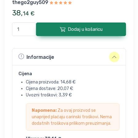
thego2guy509
38
,
14
€
Dodaj u košaricu
Informacije
Cijena
Cijena proizvoda:
14,68
€
Cijena dostave:
20,07
€
Uvozni troškovi:
3,39
€
Napomena:
Za ovaj proizvod se
unaprijed plaćaju carinski troškovi. Nema
dodatnih troškova prilikom preuzimanja.