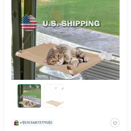
v1|510368737792|0